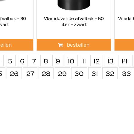
valbak - 30
Vlamdovende afvalbak - 50
Vileda
zwart
liter - zwart
ellen
bestellen
4
5
6
7
8
9
10
11
12
13
14
5
26
27
28
29
30
31
32
33