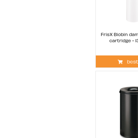
FrisX Biobin da
cartridge - 1
best