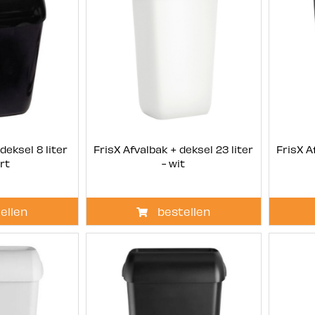
deksel 8 liter
FrisX Afvalbak + deksel 23 liter
FrisX A
rt
- wit
ellen
bestellen