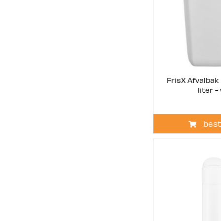
FrisX Afvalbak
liter -
best