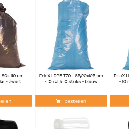
 80x 110 cm -
FrisX LDPE T70 - 65/20x125 cm
FrisX 
uks - zwart
- 10 rol á 10 stuks - blauw
- 10
ellen
bestellen