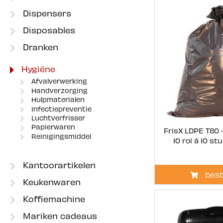
Dispensers
Disposables
Dranken
Hygiëne
Afvalverwerking
Handverzorging
Hulpmaterialen
Infectiepreventie
Luchtverfrisser
Papierwaren
FrisX LDPE T80 -
Reinigingsmiddel
10 rol á 10 st
Kantoorartikelen
best
Keukenwaren
Koffiemachine
Mariken cadeaus