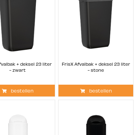
fvalbak + deksel 23 liter
FrisX Afvalbak + deksel 23 liter
- zwart
- stone
bestellen
bestellen