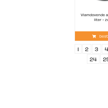
Vlamdovende af
liter - 
best
1
2
3
24
2