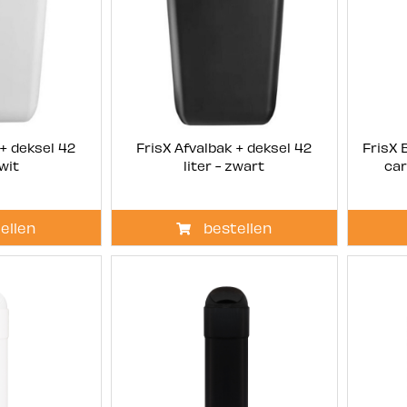
 + deksel 42
FrisX Afvalbak + deksel 42
FrisX 
 wit
liter - zwart
car
ellen
bestellen