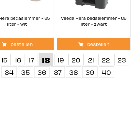
 Hera pedaalemmer - 85
Vileda Hera pedaalemmer - 85
liter - wit
liter - zwart
bestellen
bestellen
18
15
16
17
19
20
21
22
23
34
35
36
37
38
39
40