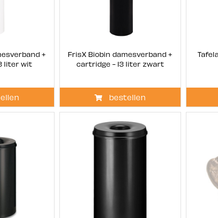
mesverband +
FrisX Biobin damesverband +
Tafela
3 liter wit
cartridge - 13 liter zwart
ellen
bestellen