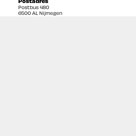
Postadres
Postbus 480
6500 AL Nijmegen
Tel:
024 3888679
Email:
info@prekan.nl
Informatie
Contact
Over ons
Retourbeleid
Algemene voorwaarden
Disclaimer
Privacy policy
Inschrijven nieuwsbrief