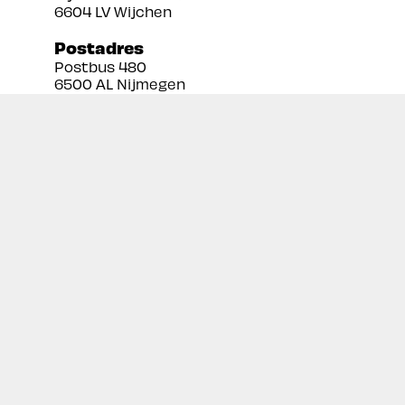
6604 LV Wijchen
Postadres
Postbus 480
6500 AL Nijmegen
Tel:
024 3888679
Email:
info@prekan.nl
Informatie
Contact
Over ons
Retourbeleid
Algemene voorwaarden
Disclaimer
Privacy policy
Inschrijven nieuwsbrief