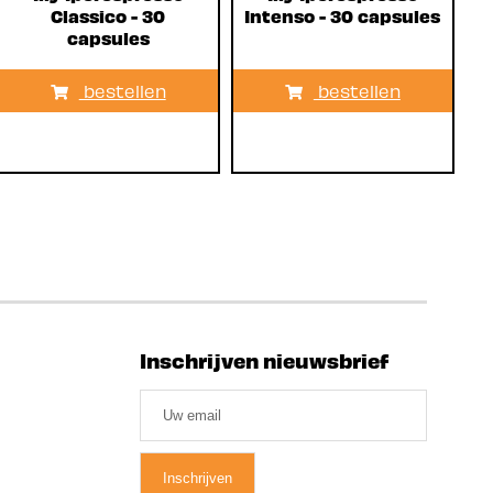
Classico - 30
Intenso - 30 capsules
capsules
bestellen
bestellen
Inschrijven nieuwsbrief