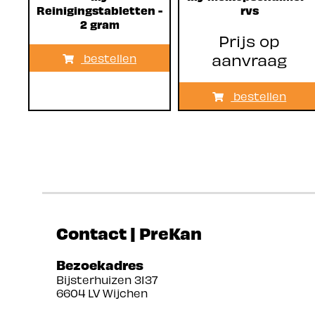
Reinigingstabletten -
rvs
2 gram
Prijs op
aanvraag
bestellen
bestellen
Contact | PreKan
Bezoekadres
Bijsterhuizen 3137
6604 LV Wijchen