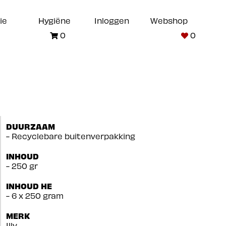
ie
Hygiëne
Inloggen
Webshop
0
0
DUURZAAM
- Recyclebare buitenverpakking
INHOUD
- 250 gr
INHOUD HE
- 6 x 250 gram
MERK
Illy