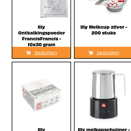
Illy
Illy Melkcup zilver -
Ontkalkingspoeder
200 stuks
FrancisFrancis -
10x30 gram
bestellen
bestellen
Illy
Illy melkopschuimer -