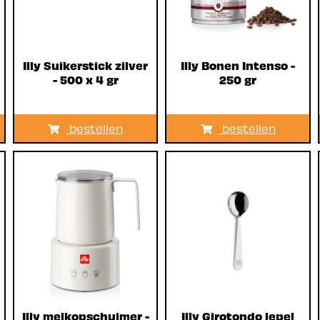
Illy Suikerstick zilver
Illy Bonen Intenso -
- 500 x 4 gr
250 gr
bestellen
bestellen
Illy melkopschuimer -
Illy Girotondo lepel