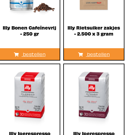
Illy Bonen Cafeïnevrij
Illy Rietsuiker zakjes
- 250 gr
- 2.500 x 3 gram
bestellen
bestellen
Illy Iperespresso
Illy Iperespresso