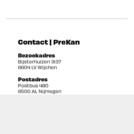
Contact | PreKan
Bezoekadres
Bijsterhuizen 3137
6604 LV Wijchen
Postadres
Postbus 480
6500 AL Nijmegen
Tel:
024 3888679
Email:
info@prekan.nl
Informatie