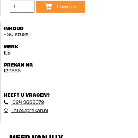
Toevoegen
INHOUD
- 30 stuks
MERK
Illy
PREKAN NR
129886
HEEFT U VRAGEN?
024 3888679
info@prekan.nl
MEER VAN ILLY