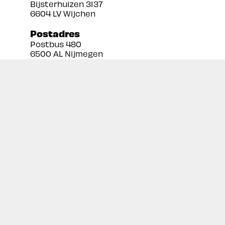
Bijsterhuizen 3137
6604 LV Wijchen
Postadres
Postbus 480
6500 AL Nijmegen
Tel:
024 3888679
Email:
info@prekan.nl
Informatie
Contact
Over ons
Retourbeleid
Algemene voorwaarden
Disclaimer
Privacy policy
Inschrijven nieuwsbrief