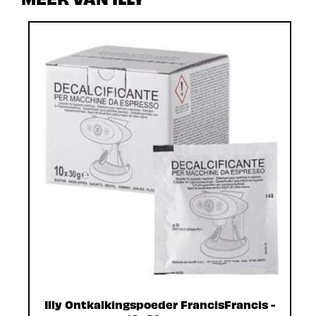
Illy Ontkalkingspoeder FrancisFrancis -