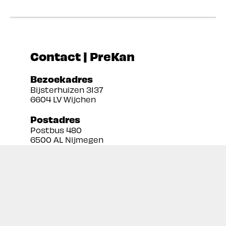
Contact | PreKan
Bezoekadres
Bijsterhuizen 3137
6604 LV Wijchen
Postadres
Postbus 480
6500 AL Nijmegen
Tel:
024 3888679
Email:
info@prekan.nl
Informatie
Contact
Over ons