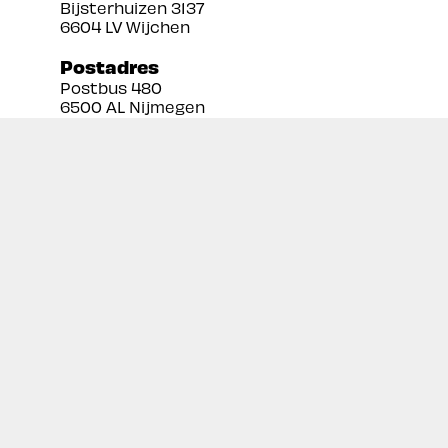
Bijsterhuizen 3137
6604 LV Wijchen
Postadres
Postbus 480
6500 AL Nijmegen
Tel:
024 3888679
Email:
info@prekan.nl
Informatie
Contact
Over ons
Retourbeleid
Algemene voorwaarden
Disclaimer
Privacy policy
Inschrijven nieuwsbrief