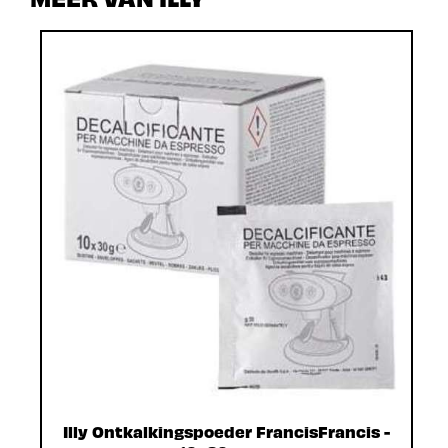
Illy Ontkalkingspoeder FrancisFrancis -