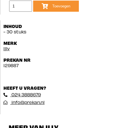
Toevoegen
INHOUD
- 30 stuks
MERK
Illy
PREKAN NR
129887
HEEFT U VRAGEN?
024 3888679
info@prekan.nl
MEER VAN ILLY