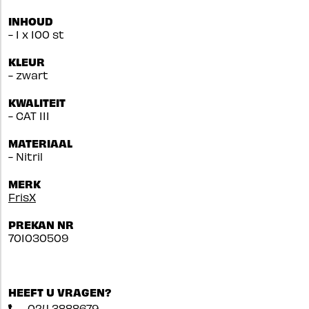
INHOUD
- 1 x 100 st
KLEUR
- zwart
KWALITEIT
- CAT III
MATERIAAL
- Nitril
MERK
FrisX
PREKAN NR
701030509
HEEFT U VRAGEN?
024 3888679