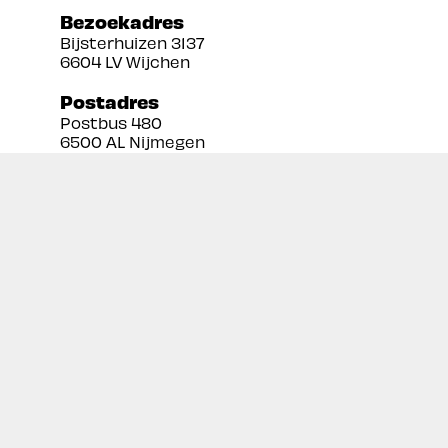
Bezoekadres
Bijsterhuizen 3137
6604 LV Wijchen
Postadres
Postbus 480
6500 AL Nijmegen
Tel:
024 3888679
Email:
info@prekan.nl
Informatie
Contact
Over ons
Retourbeleid
Algemene voorwaarden
Disclaimer
Privacy policy
Inschrijven nieuwsbrief