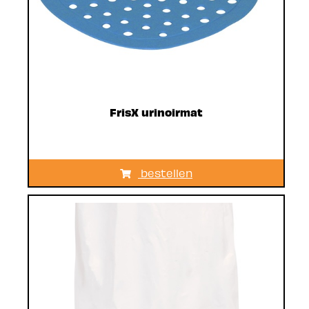
FrisX urinoirmat
bestellen