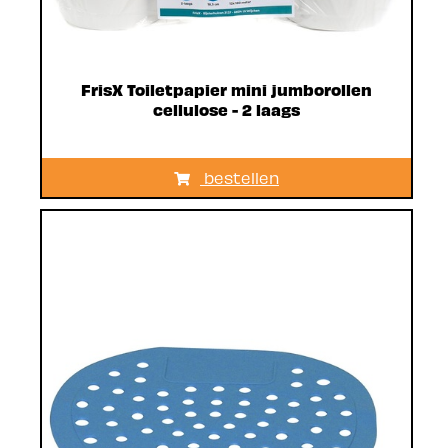
FrisX Toiletpapier mini jumborollen
cellulose - 2 laags
bestellen