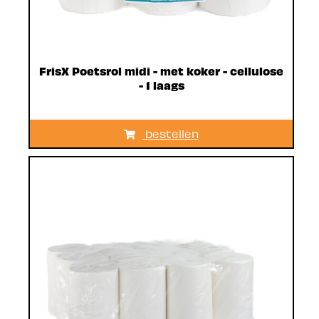
FrisX Poetsrol midi - met koker - cellulose
- 1 laags
bestellen