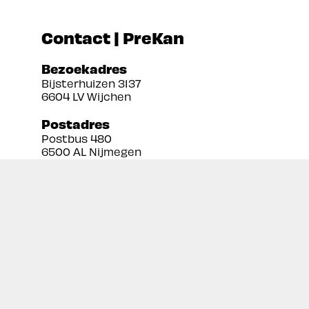
Contact | PreKan
Bezoekadres
Bijsterhuizen 3137
6604 LV Wijchen
Postadres
Postbus 480
6500 AL Nijmegen
Tel:
024 3888679
Email:
info@prekan.nl
Informatie
Contact
Over ons
Retourbeleid
Algemene voorwaarden
Disclaimer