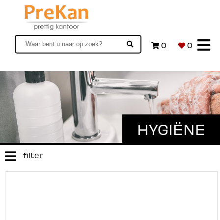
0
0
HYGIËNE
filter