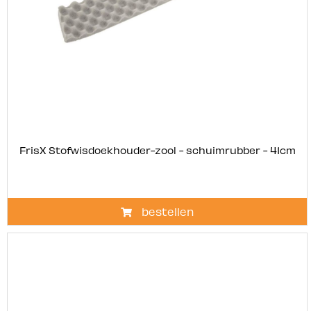
FrisX Stofwisdoekhouder-zool - schuimrubber - 41cm
bestellen