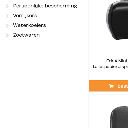
Persoonlijke bescherming
Verrijkers
Waterkoelers
Zoetwaren
FrisX Min
toiletpapierdisp
best