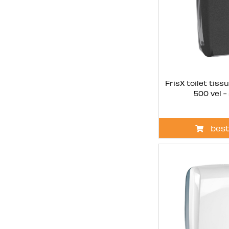
FrisX toilet tiss
500 vel -
best