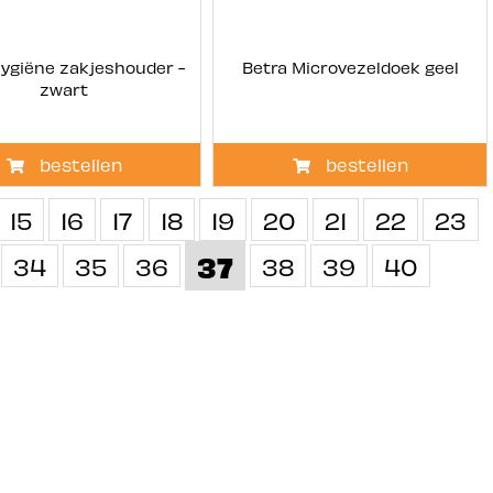
Hygiëne zakjeshouder -
Betra Microvezeldoek geel
zwart
bestellen
bestellen
15
16
17
18
19
20
21
22
23
37
34
35
36
38
39
40