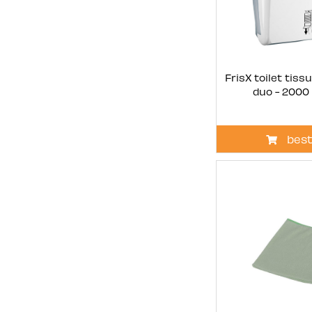
FrisX toilet tiss
duo - 2000 
best