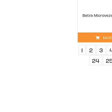
Betra Microvez
best
1
2
3
24
2