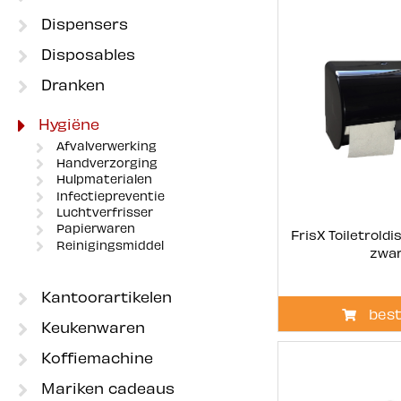
Dispensers
Disposables
Dranken
Hygiëne
Afvalverwerking
Handverzorging
Hulpmaterialen
Infectiepreventie
Luchtverfrisser
Papierwaren
FrisX Toiletrold
Reinigingsmiddel
zwa
Kantoorartikelen
best
Keukenwaren
Koffiemachine
Mariken cadeaus