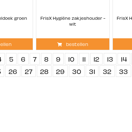
eldoek groen
FrisX Hygiëne zakjeshouder -
FrisX 
wit
ellen
bestellen
4
5
6
7
8
9
10
11
12
13
14
5
26
27
28
29
30
31
32
33