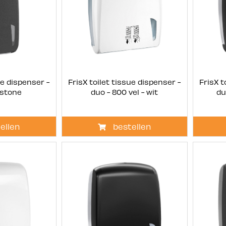
ue dispenser -
FrisX toilet tissue dispenser -
FrisX t
 stone
duo - 800 vel - wit
du
ellen
bestellen