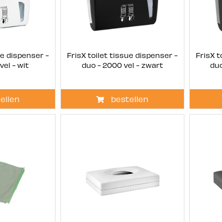
ue dispenser -
FrisX toilet tissue dispenser -
FrisX t
vel - wit
duo - 2000 vel - zwart
duo
ellen
bestellen