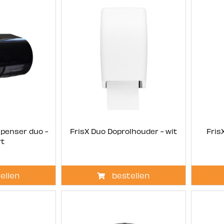
ispenser duo -
FrisX Duo Doprolhouder - wit
Fris
rt
ellen
bestellen