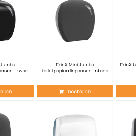
i Jumbo
FrisX Mini Jumbo
FrisX t
enser - zwart
toiletpapierdispenser - stone
ellen
bestellen