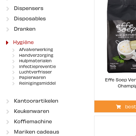
Dispensers
Disposables
Dranken
Hygiëne
Afvalverwerking
Handverzorging
Hulpmaterialen
Infectiepreventie
Luchtverfrisser
Papierwaren
Effe Soep Ve
Reinigingsmiddel
Champi
Kantoorartikelen
best
Keukenwaren
Koffiemachine
Mariken cadeaus