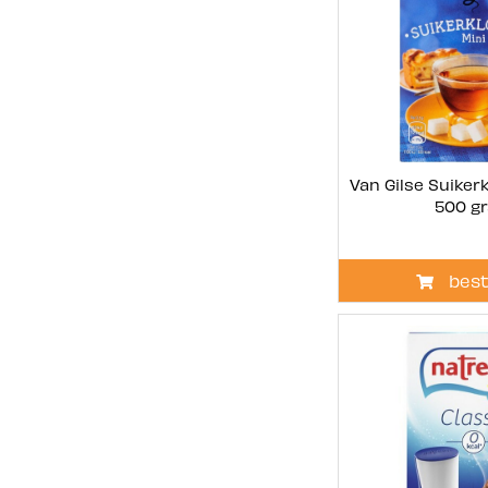
Van Gilse Suikerk
500 g
best