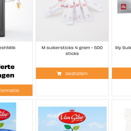
reshMilk
M suikersticks 4 gram - 500
Illy Su
sticks
erte
agen
bestellen
formatie