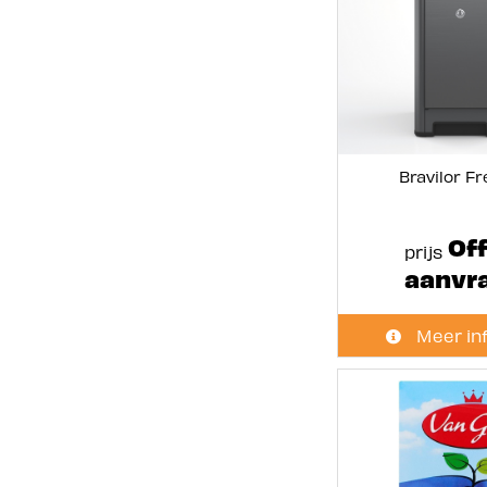
Bravilor F
Off
prijs
aanvr
Meer in