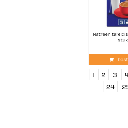
Natreen tafeldi
stuk
best
1
2
3
24
2