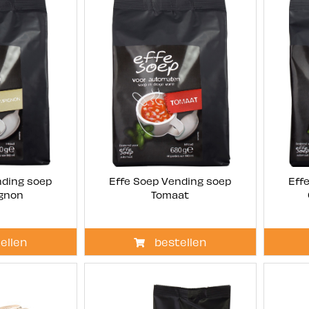
nding soep
Effe Soep Vending soep
Eff
gnon
Tomaat
ellen
bestellen