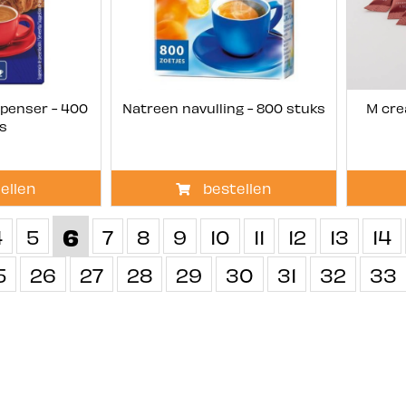
spenser - 400
Natreen navulling - 800 stuks
M cre
s
ellen
bestellen
6
4
5
7
8
9
10
11
12
13
14
5
26
27
28
29
30
31
32
33