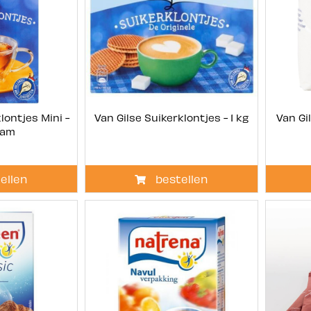
lontjes Mini -
Van Gilse Suikerklontjes - 1 kg
Van Gi
ram
ellen
bestellen