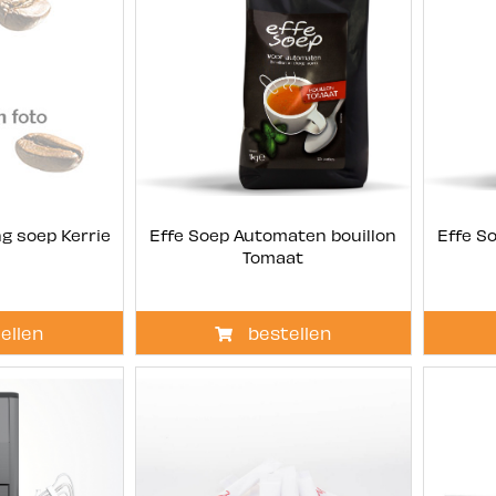
g soep Kerrie
Effe Soep Automaten bouillon
Effe S
Tomaat
ellen
bestellen