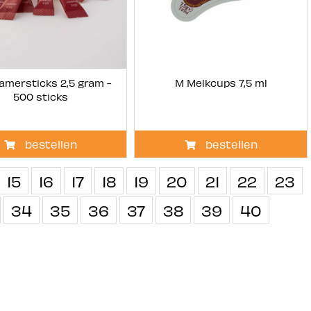
amersticks 2,5 gram -
M Melkcups 7,5 ml
500 sticks
bestellen
bestellen
15
16
17
18
19
20
21
22
23
34
35
36
37
38
39
40