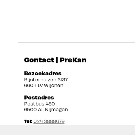
Contact | PreKan
Bezoekadres
Bijsterhuizen 3137
6604 LV Wijchen
Postadres
Postbus 480
6500 AL Nijmegen
Tel:
024 3888679
Email:
info@prekan.nl