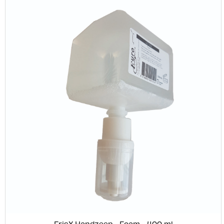
FrisX Handzeep - Foam - 400 ml