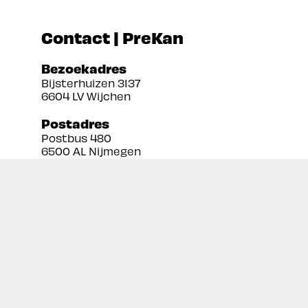
Contact | PreKan
Bezoekadres
Bijsterhuizen 3137
6604 LV Wijchen
Postadres
Postbus 480
6500 AL Nijmegen
Tel:
024 3888679
Email:
info@prekan.nl
Informatie
Contact
Over ons
Retourbeleid
Algemene voorwaarden
Disclaimer