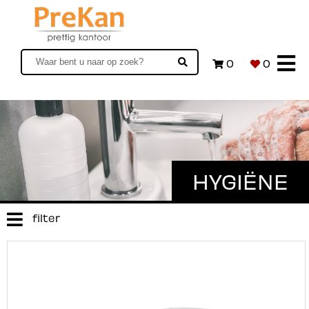
0
0
HYGIËNE
filter