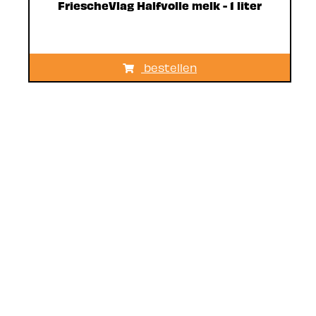
FriescheVlag Halfvolle melk - 1 liter
bestellen