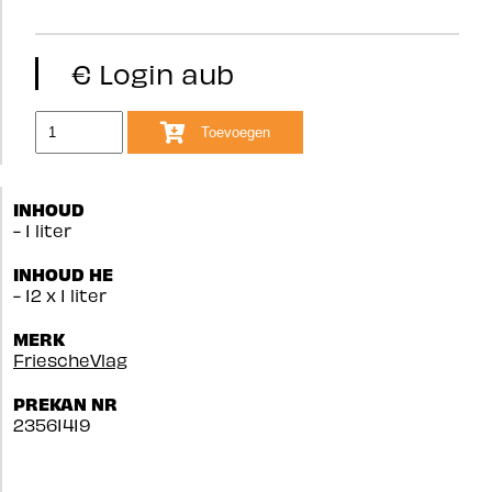
€ Login aub
Toevoegen
INHOUD
- 1 liter
INHOUD HE
- 12 x 1 liter
MERK
FriescheVlag
PREKAN NR
23561419