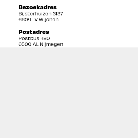
Bezoekadres
Bijsterhuizen 3137
6604 LV Wijchen
Postadres
Postbus 480
6500 AL Nijmegen
Tel:
024 3888679
Email:
info@prekan.nl
Informatie
Contact
Over ons
Retourbeleid
Algemene voorwaarden
Disclaimer
Privacy policy
Inschrijven nieuwsbrief