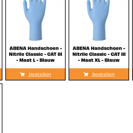
ABENA Handschoen -
ABENA Handschoen -
Nitrile Classic - CAT III
Nitrile Classic - CAT III
- Maat L - Blauw
- Maat XL - Blauw
bestellen
bestellen