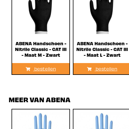
ABENA Handschoen -
ABENA Handschoen -
Nitrile Classic - CAT III
Nitrile Classic - CAT III
- Maat M - Zwart
- Maat L - Zwart
bestellen
bestellen
MEER VAN ABENA