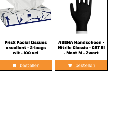
FrisX Facial tissues
ABENA Handschoen -
excellent - 2-laags
Nitrile Classic - CAT III
wit - 100 vel
- Maat M - Zwart
bestellen
bestellen