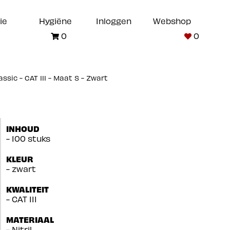
ie
Hygiëne
Inloggen
Webshop
0
0
sic - CAT III - Maat S - Zwart
INHOUD
- 100 stuks
KLEUR
- zwart
KWALITEIT
- CAT III
MATERIAAL
- Nitril