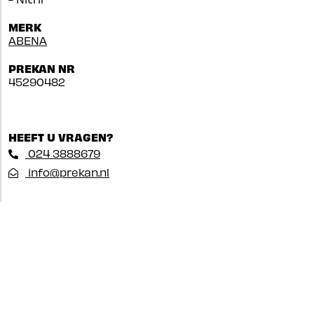
MERK
ABENA
PREKAN NR
45290482
HEEFT U VRAGEN?
024 3888679
info@prekan.nl