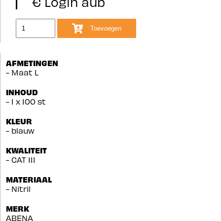
€ Login aub
Toevoegen
AFMETINGEN
- Maat L
INHOUD
- 1 x 100 st
KLEUR
- blauw
KWALITEIT
- CAT III
MATERIAAL
- Nitril
MERK
ABENA