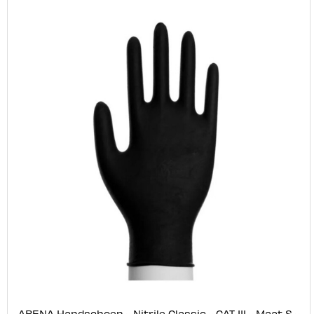
ABENA Handschoen - Nitrile Classic - CAT III - Maat S -