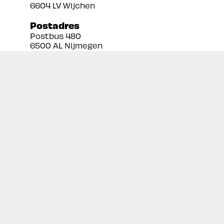
6604 LV Wijchen
Postadres
Postbus 480
6500 AL Nijmegen
Tel:
024 3888679
Email:
info@prekan.nl
Informatie
Contact
Over ons
Retourbeleid
Algemene voorwaarden
Disclaimer
Privacy policy
Inschrijven nieuwsbrief