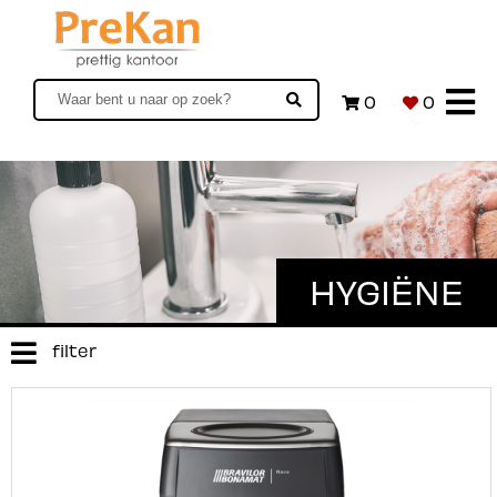
0
0
HYGIËNE
filter