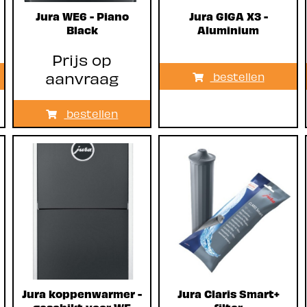
Jura WE6 - Piano
Jura GIGA X3 -
Black
Aluminium
Prijs op
aanvraag
bestellen
bestellen
Jura koppenwarmer -
Jura Claris Smart+
geschikt voor WE
filter