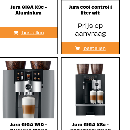
Jura GIGA X3c -
Jura cool control 1
Aluminium
liter wit
Prijs op
aanvraag
bestellen
bestellen
Jura GIGA W10 -
Jura GIGA X8c -
Diamond Silver
Aluminium Black