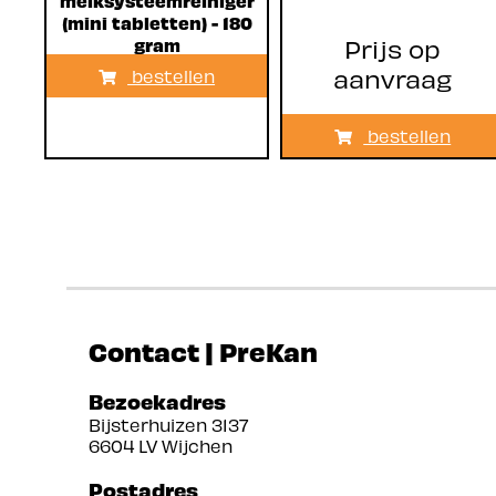
(mini tabletten) - 180
gram
Prijs op
aanvraag
bestellen
bestellen
Contact | PreKan
Bezoekadres
Bijsterhuizen 3137
6604 LV Wijchen
Postadres