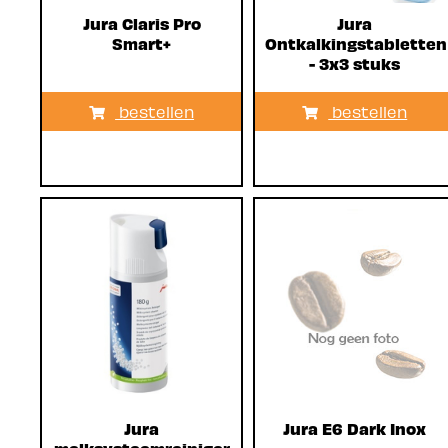
Jura Claris Pro
Jura
Smart+
Ontkalkingstabletten
- 3x3 stuks
bestellen
bestellen
Jura
Jura E6 Dark Inox
melksysteemreiniger