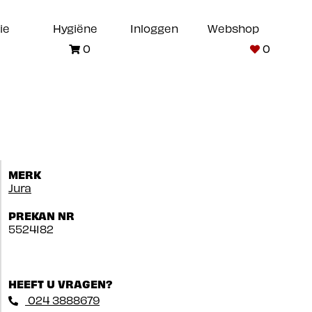
ie
Hygiëne
Inloggen
Webshop
0
0
MERK
Jura
PREKAN NR
5524182
HEEFT U VRAGEN?
024 3888679