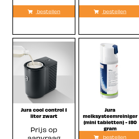
bestellen
bestellen
Jura cool control 1
Jura
liter zwart
melksysteemreiniger
(mini tabletten) - 180
Prijs op
gram
aanvraag
bestellen