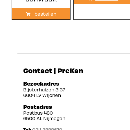
bestellen
Contact | PreKan
Bezoekadres
Bijsterhuizen 3137
6604 LV Wijchen
Postadres
Postbus 480
6500 AL Nijmegen
Tel:
024 3888679