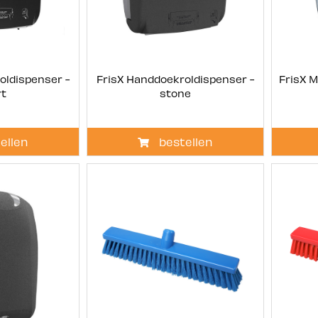
oldispenser -
FrisX Handdoekroldispenser -
FrisX M
rt
stone
ellen
bestellen