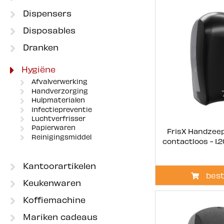
Dispensers
Disposables
Dranken
Hygiëne
Afvalverwerking
Handverzorging
Hulpmaterialen
Infectiepreventie
Luchtverfrisser
Papierwaren
FrisX Handzeep
Reinigingsmiddel
contactloos - 1.
Kantoorartikelen
best
Keukenwaren
Koffiemachine
Mariken cadeaus