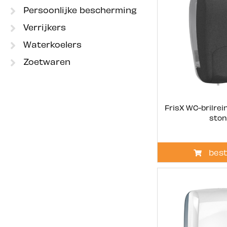
Persoonlijke bescherming
Verrijkers
Waterkoelers
Zoetwaren
FrisX WC-brilrei
sto
best