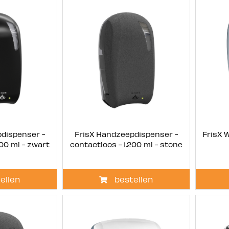
dispenser -
FrisX Handzeepdispenser -
FrisX W
200 ml - zwart
contactloos - 1.200 ml - stone
ellen
bestellen