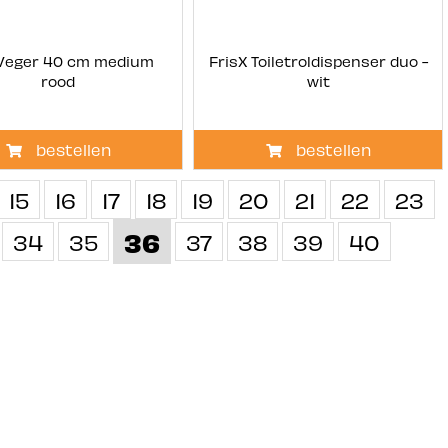
Veger 40 cm medium
FrisX Toiletroldispenser duo -
rood
wit
bestellen
bestellen
15
16
17
18
19
20
21
22
23
36
34
35
37
38
39
40