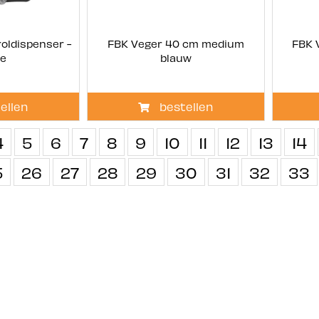
roldispenser -
FBK Veger 40 cm medium
FBK 
ne
blauw
ellen
bestellen
4
5
6
7
8
9
10
11
12
13
14
5
26
27
28
29
30
31
32
33