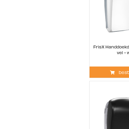
FrisX Handdoekd
vel - 
best