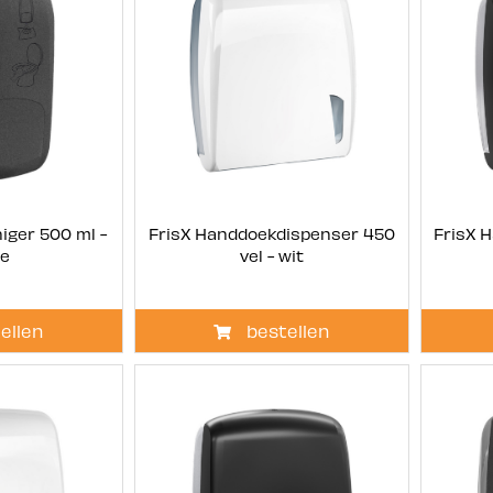
niger 500 ml -
FrisX Handdoekdispenser 450
FrisX 
ne
vel - wit
ellen
bestellen