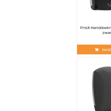
FrisX Handdoekr
zwa
best