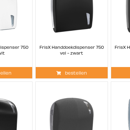
ispenser 750
FrisX Handdoekdispenser 750
FrisX 
wit
vel - zwart
ellen
bestellen