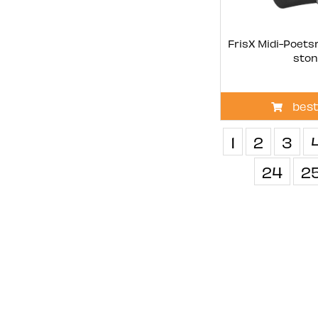
FrisX Midi-Poets
sto
best
1
2
3
24
2