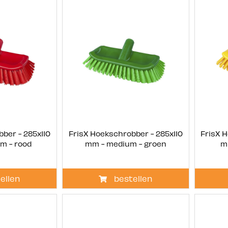
ber - 285x110
FrisX Hoekschrobber - 285x110
FrisX 
m - rood
mm - medium - groen
m
ellen
bestellen