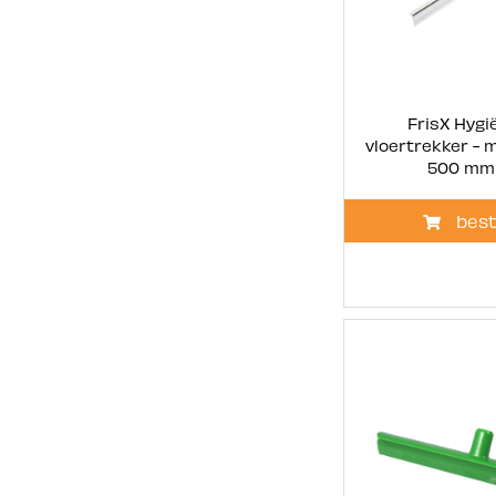
FrisX Hygi
vloertrekker - 
500 mm 
best