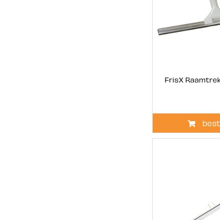
FrisX Raamtrek
best