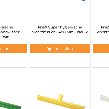
ënische
FrisX Super hygiënische
Fris
monowisser -
vloertrekker - 400 mm - blauw
vloert
- wit
ellen
bestellen