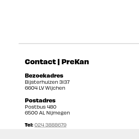
Contact | PreKan
Bezoekadres
Bijsterhuizen 3137
6604 LV Wijchen
Postadres
Postbus 480
6500 AL Nijmegen
Tel:
024 3888679
Email:
info@prekan.nl