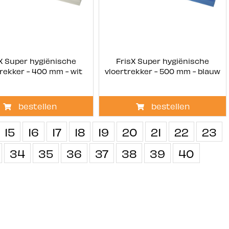
X Super hygiënische
FrisX Super hygiënische
trekker - 400 mm - wit
vloertrekker - 500 mm - blauw
bestellen
bestellen
15
16
17
18
19
20
21
22
23
34
35
36
37
38
39
40