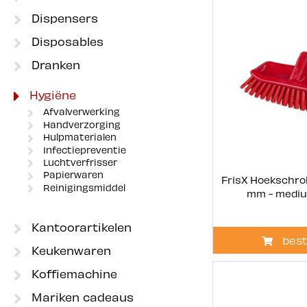
Dispensers
Disposables
Dranken
Hygiëne
Afvalverwerking
Handverzorging
Hulpmaterialen
Infectiepreventie
Luchtverfrisser
Papierwaren
FrisX Hoekschrob
Reinigingsmiddel
mm - mediu
Kantoorartikelen
best
Keukenwaren
Koffiemachine
Mariken cadeaus