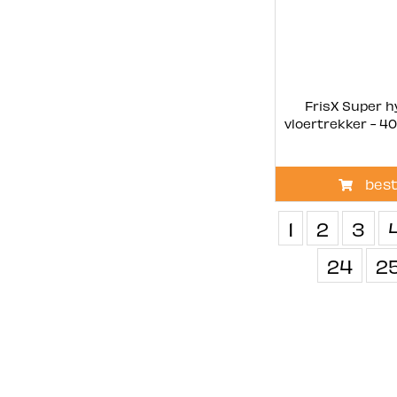
FrisX Super h
vloertrekker - 4
best
1
2
3
24
2