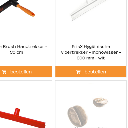
e Brush Handtrekker -
FrisX Hygiënische
30 cm
vloertrekker - monowisser -
300 mm - wit
bestellen
bestellen