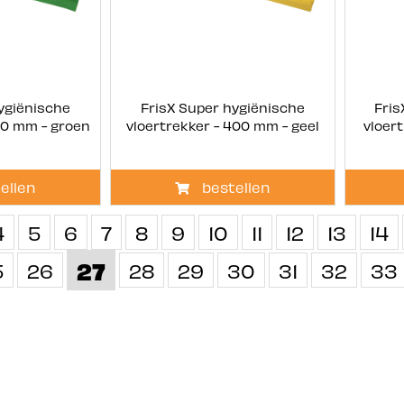
ygiënische
FrisX Super hygiënische
Fris
00 mm - groen
vloertrekker - 400 mm - geel
vloer
ellen
bestellen
4
5
6
7
8
9
10
11
12
13
14
27
5
26
28
29
30
31
32
33