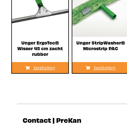
Unger ErgoTec®
Unger StripWasher®
Wisser 45 cm zacht
Microstrip PAC
rubber
bestellen
bestellen
Contact | PreKan