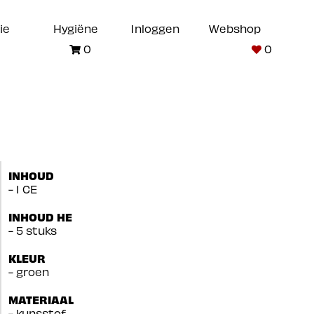
ie
Hygiëne
Inloggen
Webshop
0
0
INHOUD
- 1 CE
INHOUD HE
- 5 stuks
KLEUR
- groen
MATERIAAL
- kunsstof