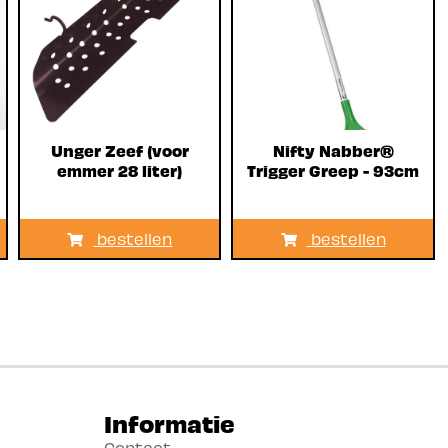
Unger Zeef (voor
Nifty Nabber®
emmer 28 liter)
Trigger Greep - 93cm
bestellen
bestellen
Informatie
Contact