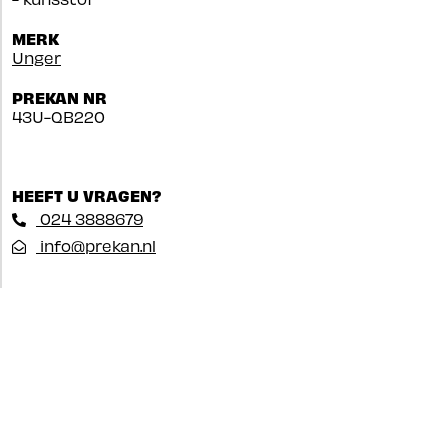
MERK
Unger
PREKAN NR
43U-QB220
HEEFT U VRAGEN?
024 3888679
info@prekan.nl