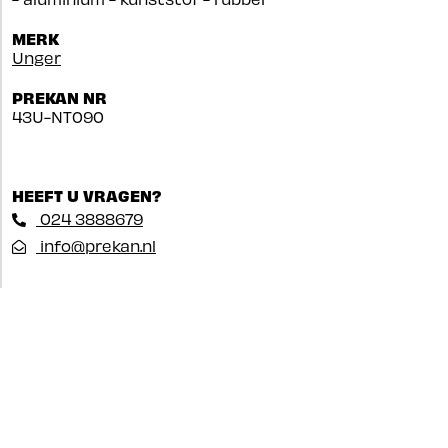
MERK
Unger
PREKAN NR
43U-NT090
HEEFT U VRAGEN?
024 3888679
info@prekan.nl