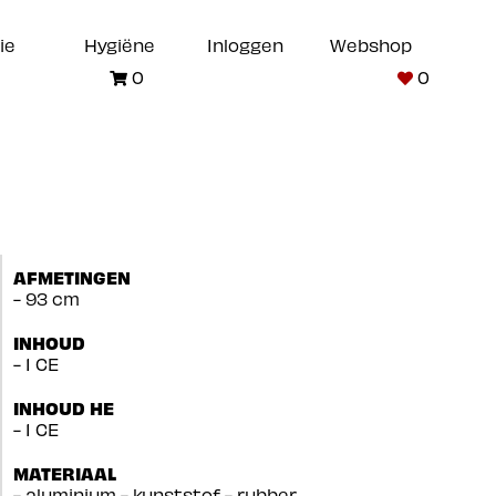
ie
Hygiëne
Inloggen
Webshop
0
0
AFMETINGEN
- 93 cm
INHOUD
- 1 CE
INHOUD HE
- 1 CE
MATERIAAL
- aluminium - kunststof - rubber