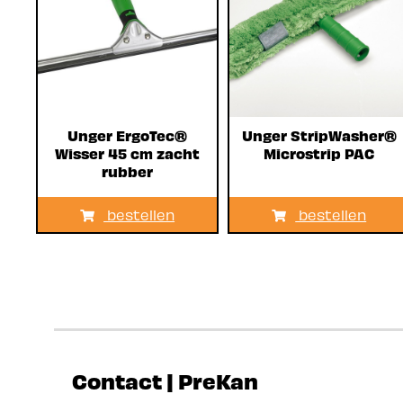
Unger ErgoTec®
Unger StripWasher®
Wisser 45 cm zacht
Microstrip PAC
rubber
bestellen
bestellen
Contact | PreKan