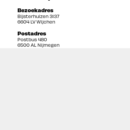
Bezoekadres
Bijsterhuizen 3137
6604 LV Wijchen
Postadres
Postbus 480
6500 AL Nijmegen
Tel:
024 3888679
Email:
info@prekan.nl
Informatie
Contact
Over ons
Retourbeleid
Algemene voorwaarden
Disclaimer
Privacy policy