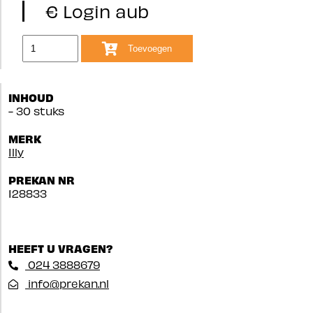
€ Login aub
Toevoegen
INHOUD
- 30 stuks
MERK
Illy
PREKAN NR
128833
HEEFT U VRAGEN?
024 3888679
info@prekan.nl