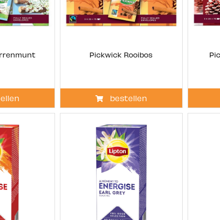
errenmunt
Pickwick Rooibos
Pi
ellen
bestellen