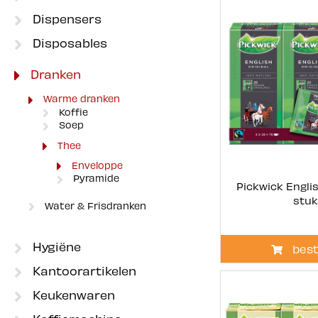
Dispensers
Disposables
Dranken
Warme dranken
Koffie
Soep
Thee
Enveloppe
Pyramide
Pickwick Englis
stuk
Water & Frisdranken
Hygiëne
best
Kantoorartikelen
Keukenwaren