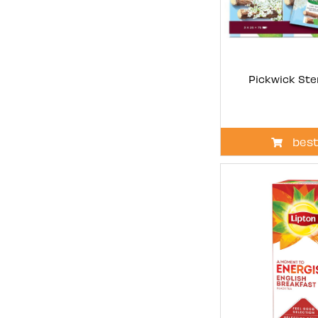
Pickwick St
best