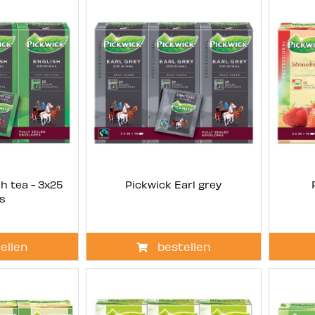
h tea - 3x25
Pickwick Earl grey
s
ellen
bestellen