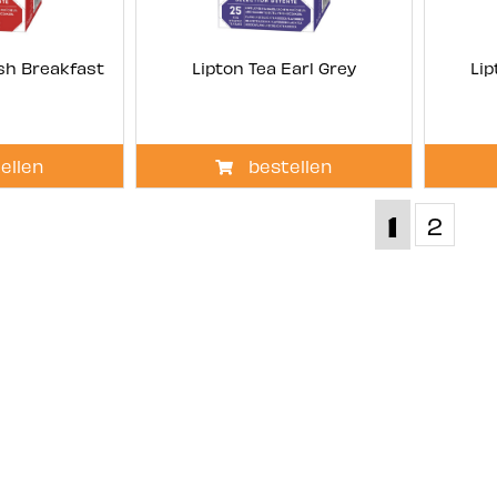
ish Breakfast
Lipton Tea Earl Grey
Lip
ellen
bestellen
1
2