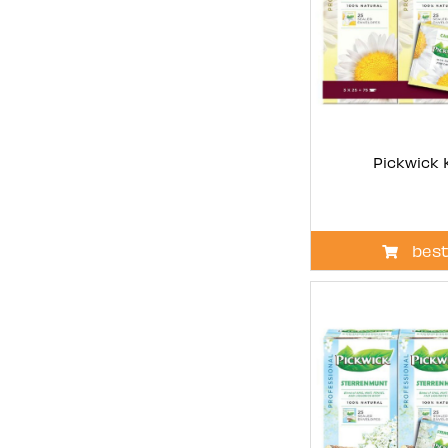
Pickwick 
best