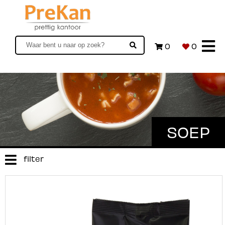
0
0
SOEP
filter