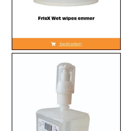
FrisX Wet wipes emmer
bestellen