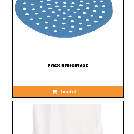
FrisX urinoirmat
bestellen