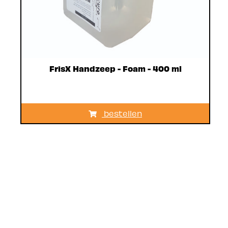
FrisX Handzeep - Foam - 400 ml
bestellen