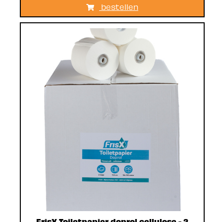
bestellen
FrisX Toiletpapier doprol cellulose - 2