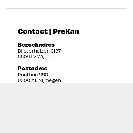
Contact | PreKan
Bezoekadres
Bijsterhuizen 3137
6604 LV Wijchen
Postadres
Postbus 480
6500 AL Nijmegen
Tel:
024 3888679
Email:
info@prekan.nl
Informatie
Contact
Over ons