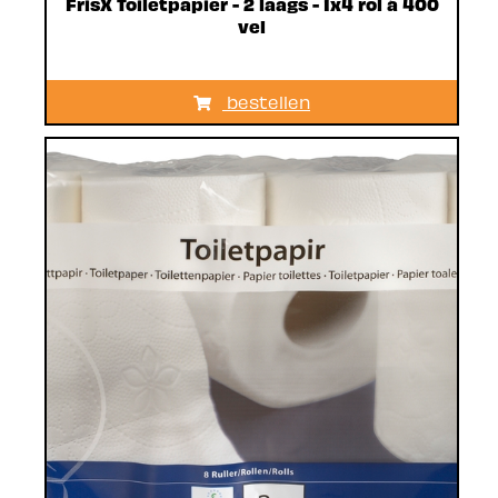
FrisX Toiletpapier - 2 laags - 1x4 rol á 400
vel
bestellen