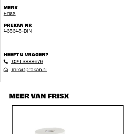
MERK
FrisX
PREKAN NR
465645-BIN
HEEFT U VRAGEN?
024 3888679
info@prekan.nl
MEER VAN FRISX