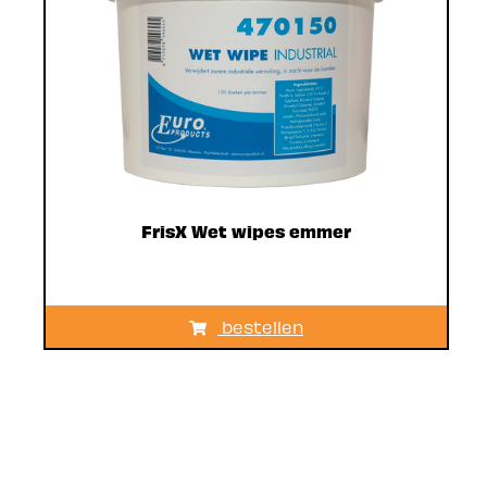
FrisX Wet wipes emmer
bestellen