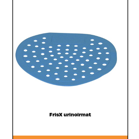
FrisX urinoirmat