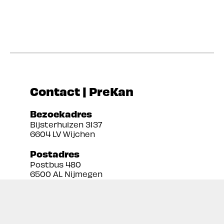
Contact | PreKan
Bezoekadres
Bijsterhuizen 3137
6604 LV Wijchen
Postadres
Postbus 480
6500 AL Nijmegen
Tel:
024 3888679
Email:
info@prekan.nl