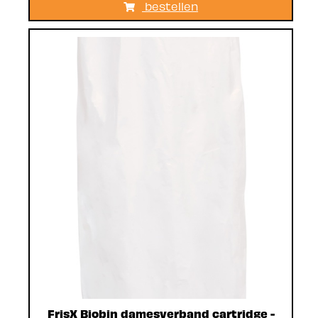
bestellen
FrisX Biobin damesverband cartridge -