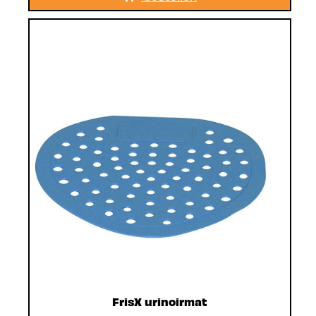
FrisX urinoirmat