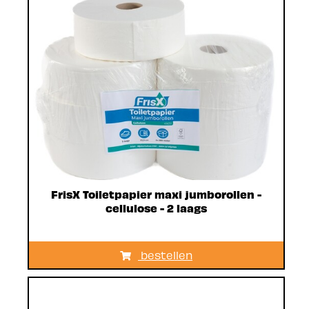
FrisX Toiletpapier maxi jumborollen -
cellulose - 2 laags
bestellen