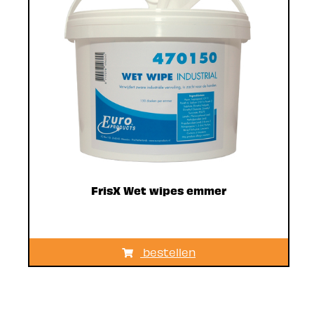
FrisX Wet wipes emmer
bestellen