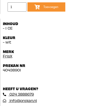
Toevoegen
INHOUD
- 1 CE
KLEUR
- wit
MERK
FrisX
PREKAN NR
40438901
HEEFT U VRAGEN?
024 3888679
info@prekan.nl