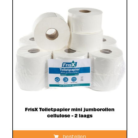
FrisX Toiletpapier mini jumborollen
cellulose - 2 laags
bestellen