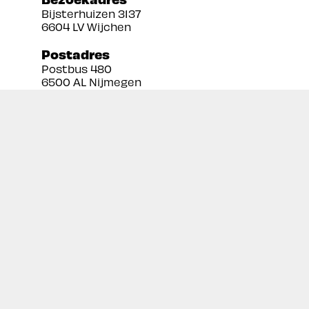
Bijsterhuizen 3137
6604 LV Wijchen
Postadres
Postbus 480
6500 AL Nijmegen
Tel:
024 3888679
Email:
info@prekan.nl
Informatie
Contact
Over ons
Retourbeleid
Algemene voorwaarden
Disclaimer
Privacy policy
Inschrijven nieuwsbrief