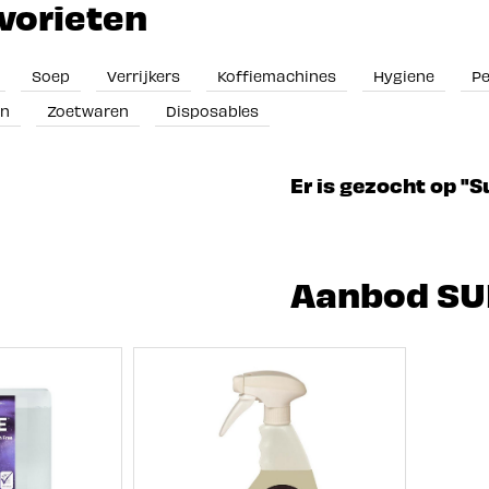
vorieten
Soep
Verrijkers
Koffiemachines
Hygiene
Pe
en
Zoetwaren
Disposables
Er is gezocht op "S
Aanbod SU