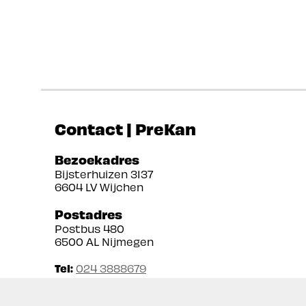
Contact | PreKan
Bezoekadres
Bijsterhuizen 3137
6604 LV Wijchen
Postadres
Postbus 480
6500 AL Nijmegen
Tel:
024 3888679
Email:
info@prekan.nl