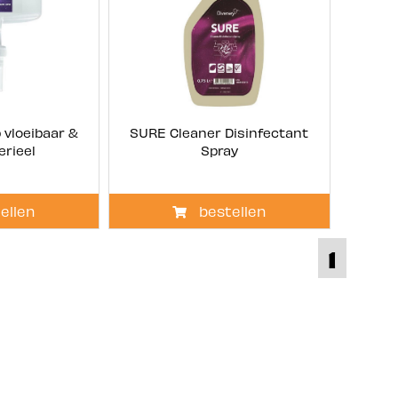
vloeibaar &
SURE Cleaner Disinfectant
erieel
Spray
ellen
bestellen
1