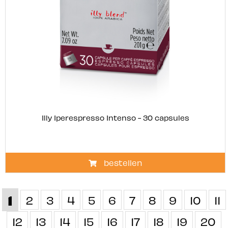
Illy Iperespresso Intenso - 30 capsules
bestellen
1
2
3
4
5
6
7
8
9
10
11
12
13
14
15
16
17
18
19
20