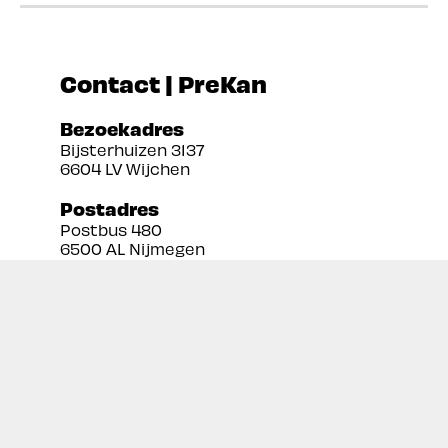
Contact | PreKan
Bezoekadres
Bijsterhuizen 3137
6604 LV Wijchen
Postadres
Postbus 480
6500 AL Nijmegen
Tel:
024 3888679
Email:
info@prekan.nl
Informatie
Contact
Over ons
Retourbeleid