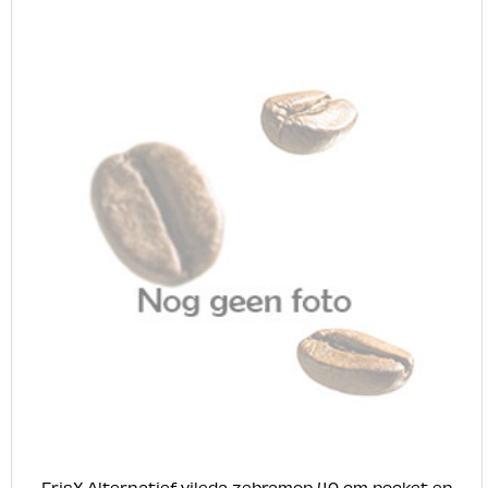
FrisX Alternatief vileda zebramop 40 cm pocket en