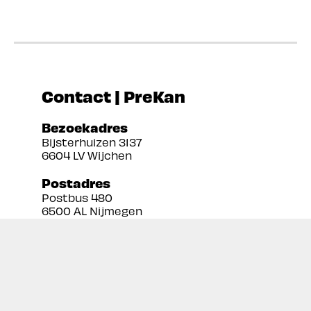
Contact | PreKan
Bezoekadres
Bijsterhuizen 3137
6604 LV Wijchen
Postadres
Postbus 480
6500 AL Nijmegen
Tel:
024 3888679
Email:
info@prekan.nl
Informatie