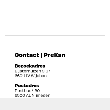
Contact | PreKan
Bezoekadres
Bijsterhuizen 3137
6604 LV Wijchen
Postadres
Postbus 480
6500 AL Nijmegen
Tel:
024 3888679
Email:
info@prekan.nl