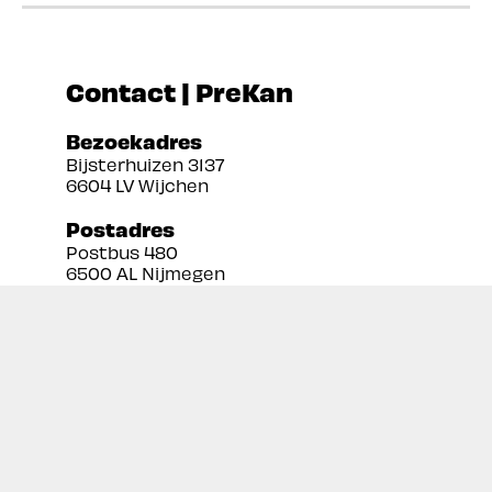
Contact | PreKan
Bezoekadres
Bijsterhuizen 3137
6604 LV Wijchen
Postadres
Postbus 480
6500 AL Nijmegen
Tel:
024 3888679
Email:
info@prekan.nl
Informatie
Contact
Over ons
Retourbeleid