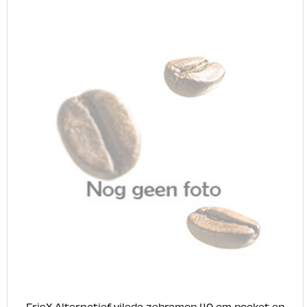
FrisX Alternatief vileda zebramop 40 cm pocket en