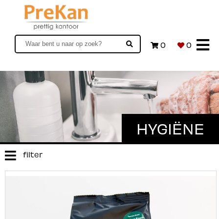
0
0
HYGIËNE
filter