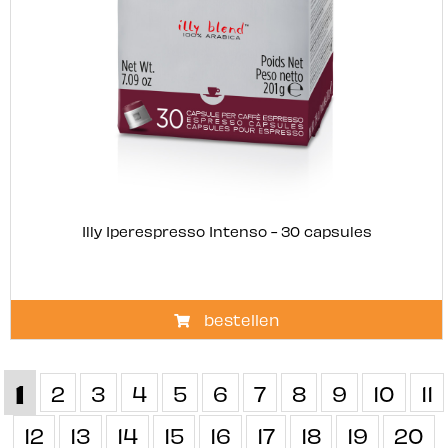
Illy Iperespresso Intenso - 30 capsules
bestellen
1
2
3
4
5
6
7
8
9
10
11
12
13
14
15
16
17
18
19
20