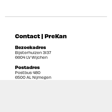
Contact | PreKan
Bezoekadres
Bijsterhuizen 3137
6604 LV Wijchen
Postadres
Postbus 480
6500 AL Nijmegen
Tel:
024 3888679
Email:
info@prekan.nl
Informatie