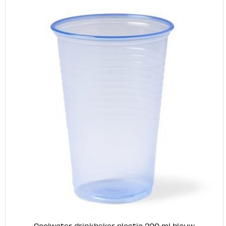
Coolwater drinkbeker plastic 200 ml blauw