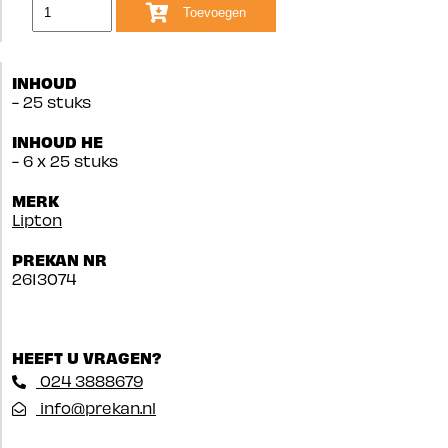
Toevoegen
INHOUD
- 25 stuks
INHOUD HE
- 6 x 25 stuks
MERK
Lipton
PREKAN NR
2613074
HEEFT U VRAGEN?
024 3888679
info@prekan.nl