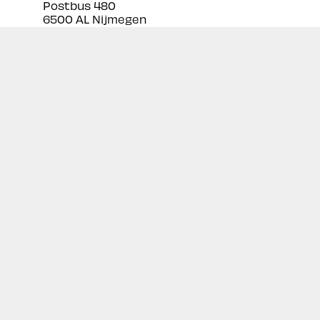
Postbus 480
6500 AL Nijmegen
Tel:
024 3888679
Email:
info@prekan.nl
Informatie
Contact
Over ons
Retourbeleid
Algemene voorwaarden
Disclaimer
Privacy policy
Inschrijven nieuwsbrief