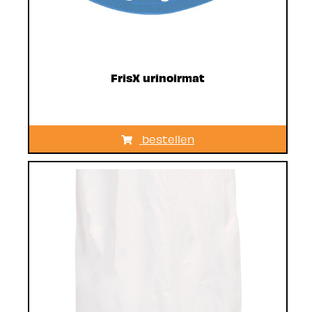
FrisX urinoirmat
bestellen