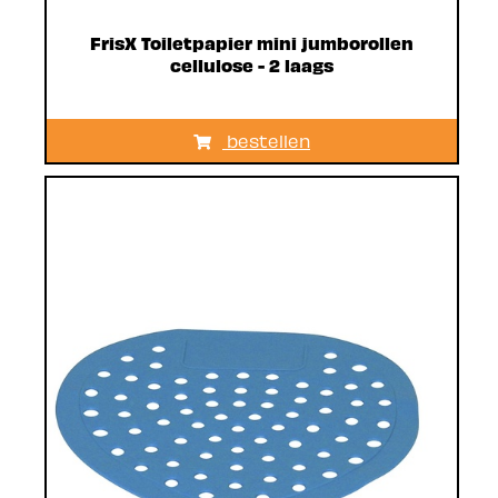
FrisX Toiletpapier mini jumborollen
cellulose - 2 laags
bestellen