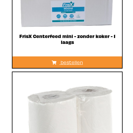
FrisX Centerfeed mini - zonder koker - 1
laags
bestellen