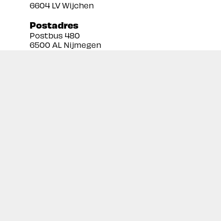
6604 LV Wijchen
Postadres
Postbus 480
6500 AL Nijmegen
Tel:
024 3888679
Email:
info@prekan.nl
Informatie
Contact
Over ons
Retourbeleid
Algemene voorwaarden
Disclaimer
Privacy policy
Inschrijven nieuwsbrief