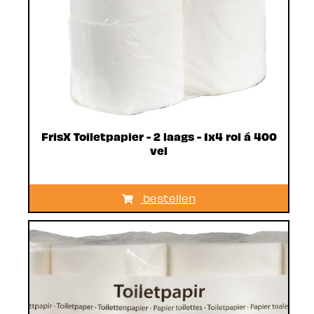
FrisX Toiletpapier - 2 laags - 1x4 rol á 400
vel
bestellen