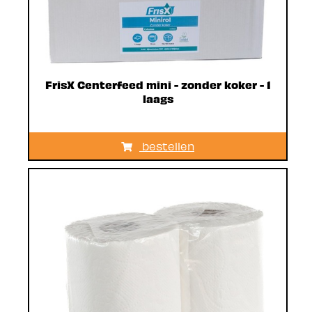
FrisX Centerfeed mini - zonder koker - 1
laags
bestellen