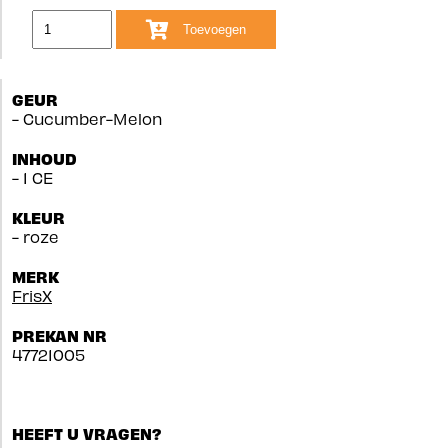
Toevoegen
GEUR
- Cucumber-Melon
INHOUD
- 1 CE
KLEUR
- roze
MERK
FrisX
PREKAN NR
47721005
HEEFT U VRAGEN?