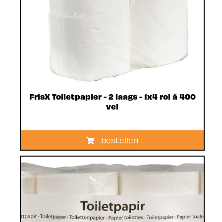
FrisX Toiletpapier - 2 laags - 1x4 rol á 400
vel
bestellen