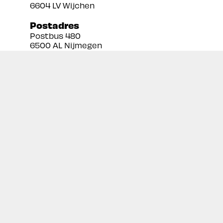
6604 LV Wijchen
Postadres
Postbus 480
6500 AL Nijmegen
Tel:
024 3888679
Email:
info@prekan.nl
Informatie
Contact
Over ons
Retourbeleid
Algemene voorwaarden
Disclaimer
Privacy policy
Inschrijven nieuwsbrief