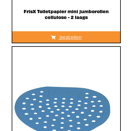
FrisX Toiletpapier mini jumborollen
cellulose - 2 laags
bestellen