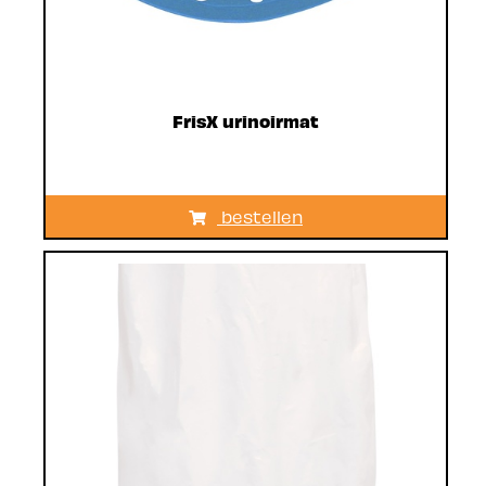
FrisX urinoirmat
bestellen