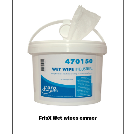
FrisX Wet wipes emmer