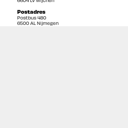
6604 LV Wijchen
Postadres
Postbus 480
6500 AL Nijmegen
Tel:
024 3888679
Email:
info@prekan.nl
Informatie
Contact
Over ons
Retourbeleid
Algemene voorwaarden
Disclaimer
Privacy policy
Inschrijven nieuwsbrief