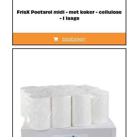
FrisX Poetsrol midi - met koker - cellulose
- 1 laags
bestellen