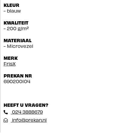
KLEUR
- blauw
KWALITEIT
- 200 g/m²
MATERIAAL
- Microvezel
MERK
FrisX
PREKAN NR
690200104
HEEFT U VRAGEN?
024 3888679
info@prekan.nl