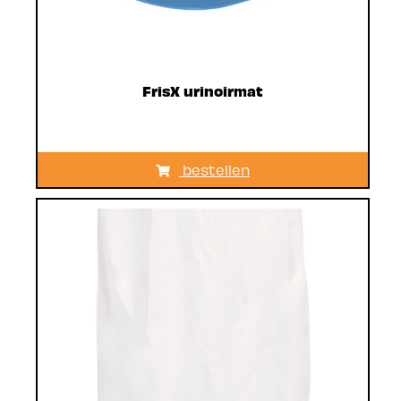
FrisX urinoirmat
bestellen