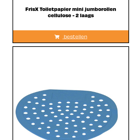
FrisX Toiletpapier mini jumborollen
cellulose - 2 laags
bestellen