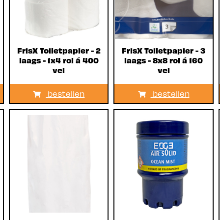
FrisX Toiletpapier - 2
FrisX Toiletpapier - 3
laags - 1x4 rol á 400
laags - 8x8 rol á 160
vel
vel
bestellen
bestellen