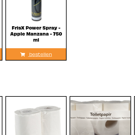
FrisX Power Spray -
Apple Manzana - 750
ml
bestellen