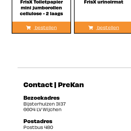
FrisX Toiletpapier
FrisX urinoirmat
mini jumborollen
cellulose - 2 laags
bestellen
bestellen
Contact | PreKan
Bezoekadres
Bijsterhuizen 3137
6604 LV Wijchen
Postadres
Postbus 480