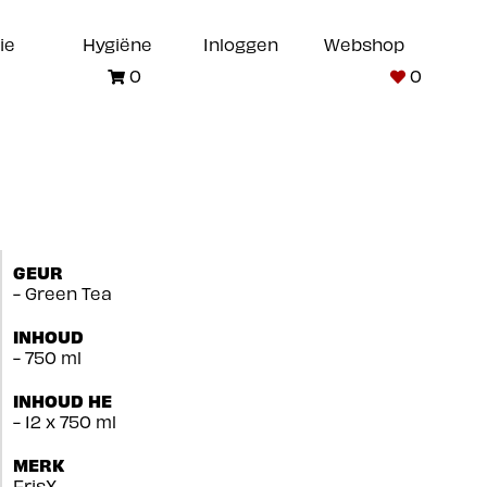
ie
Hygiëne
Inloggen
Webshop
0
0
GEUR
- Green Tea
INHOUD
- 750 ml
INHOUD HE
- 12 x 750 ml
MERK
FrisX