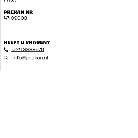
PREKAN NR
47109003
HEEFT U VRAGEN?
024 3888679
info@prekan.nl