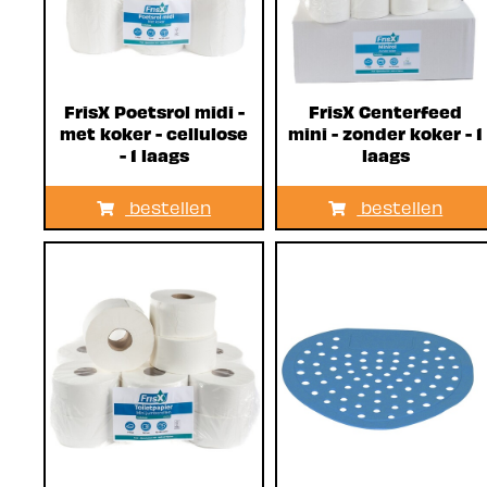
FrisX Poetsrol midi -
FrisX Centerfeed
met koker - cellulose
mini - zonder koker - 1
- 1 laags
laags
bestellen
bestellen