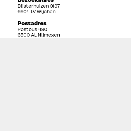
Bijsterhuizen 3137
6604 LV Wijchen
Postadres
Postbus 480
6500 AL Nijmegen
Tel:
024 3888679
Email:
info@prekan.nl
Informatie
Contact
Over ons
Retourbeleid
Algemene voorwaarden
Disclaimer
Privacy policy
Inschrijven nieuwsbrief