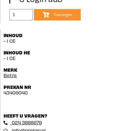
Toevoegen
INHOUD
- 1 CE
INHOUD HE
- 1 CE
MERK
Betra
PREKAN NR
43406040
HEEFT U VRAGEN?
024 3888679
info@prekan.nl