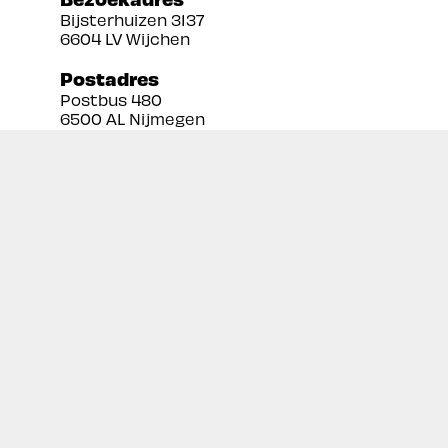
Bijsterhuizen 3137
6604 LV Wijchen
Postadres
Postbus 480
6500 AL Nijmegen
Tel:
024 3888679
Email:
info@prekan.nl
Informatie
Contact
Over ons
Retourbeleid
Algemene voorwaarden
Disclaimer
Privacy policy
Inschrijven nieuwsbrief