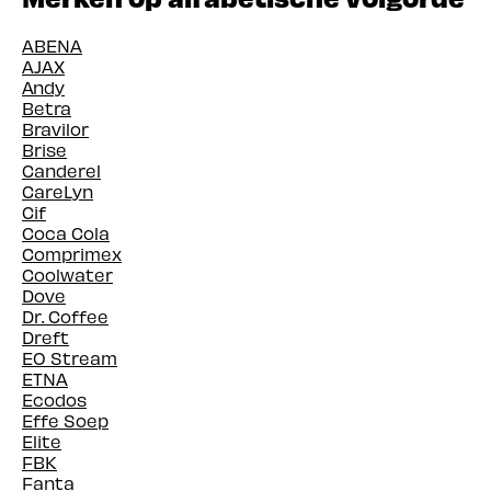
ABENA
AJAX
Andy
Betra
Bravilor
Brise
Canderel
CareLyn
Cif
Coca Cola
Comprimex
Coolwater
Dove
Dr. Coffee
Dreft
EO Stream
ETNA
Ecodos
Effe Soep
Elite
FBK
Fanta