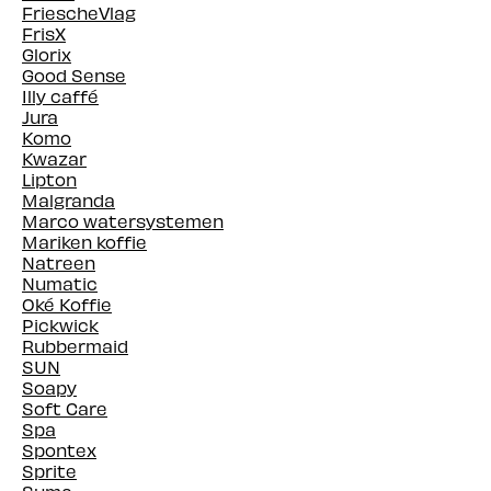
FriescheVlag
FrisX
Glorix
Good Sense
Illy caffé
Jura
Komo
Kwazar
Lipton
Malgranda
Marco watersystemen
Mariken koffie
Natreen
Numatic
Oké Koffie
Pickwick
Rubbermaid
SUN
Soapy
Soft Care
Spa
Spontex
Sprite