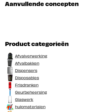
Aanvullende concepten
Product categorieën
Afvalverwerking
Afvalbakken
Dispensers
Disposables
Frisdranken
Geurbeheersing
Glaswerk
hulpmaterialen