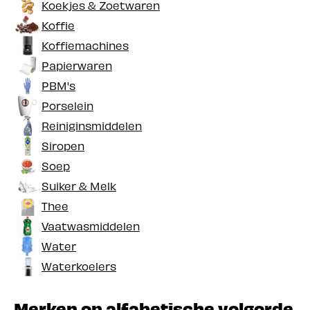
Koekjes & Zoetwaren
Koffie
Koffiemachines
Papierwaren
PBM's
Porselein
Reiniginsmiddelen
Siropen
Soep
Suiker & Melk
Thee
Vaatwasmiddelen
Water
Waterkoelers
Merken op alfabetische volgorde