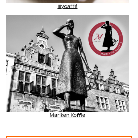
illycaffé
Mariken Koffie